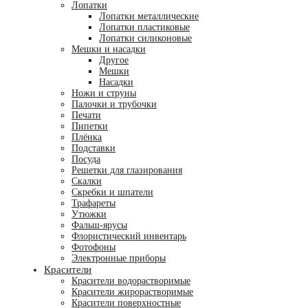
Лопатки
Лопатки металлические
Лопатки пластиковые
Лопатки силиконовые
Мешки и насадки
Другое
Мешки
Насадки
Ножи и струны
Палочки и трубочки
Печати
Пипетки
Плёнка
Подставки
Посуда
Решетки для глазирования
Скалки
Скребки и шпатели
Трафареты
Утюжки
Фальш-ярусы
Флористичес­кий инвентарь
Фотофоны
Электронные приборы
Красители
Красители водорастворимые
Красители жирорастворимые
Красители поверхностные