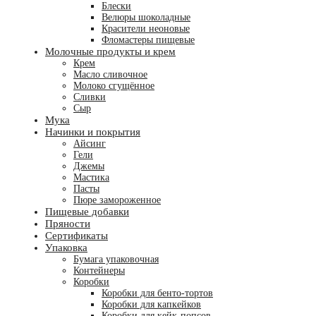
Блески
Велюры шоколадные
Красители неоновые
Фломастеры пищевые
Молочные продукты и крем
Крем
Масло сливочное
Молоко сгущённое
Сливки
Сыр
Мука
Начинки и покрытия
Айсинг
Гели
Джемы
Мастика
Пасты
Пюре замороженное
Пищевые добавки
Пряности
Сертификаты
Упаковка
Бумага упаковочная
Контейнеры
Коробки
Коробки для бенто-тортов
Коробки для капкейков
Коробки для кейк-попсов