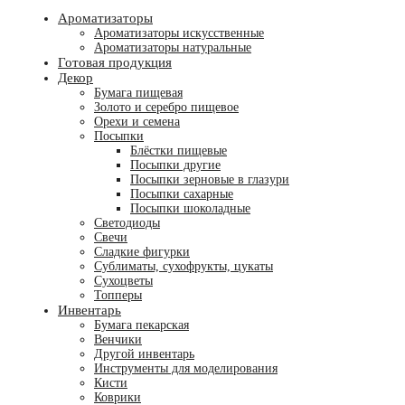
Ароматизаторы
Ароматизаторы искусственные
Ароматизаторы натуральные
Готовая продукция
Декор
Бумага пищевая
Золото и серебро пищевое
Орехи и семена
Посыпки
Блёстки пищевые
Посыпки другие
Посыпки зерновые в глазури
Посыпки сахарные
Посыпки шоколадные
Светодиоды
Свечи
Сладкие фигурки
Сублиматы, сухофрукты, цукаты
Сухоцветы
Топперы
Инвентарь
Бумага пекарская
Венчики
Другой инвентарь
Инструменты для моделирования
Кисти
Коврики