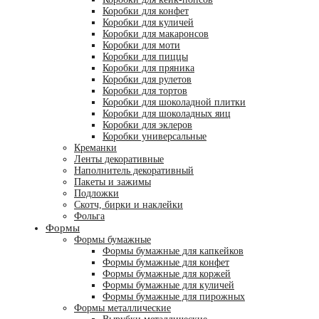
Коробки для конфет
Коробки для куличей
Коробки для макаронсов
Коробки для моти
Коробки для пиццы
Коробки для пряника
Коробки для рулетов
Коробки для тортов
Коробки для шоколадной плитки
Коробки для шоколадных яиц
Коробки для эклеров
Коробки универсальные
Креманки
Ленты декоративные
Наполнитель декоративный
Пакеты и зажимы
Подложки
Скотч, бирки и наклейки
Фольга
Формы
Формы бумажные
Формы бумажные для капкейков
Формы бумажные для конфет
Формы бумажные для коржей
Формы бумажные для куличей
Формы бумажные для пирожных
Формы металлические