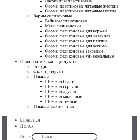
Пасочницы пластиковые
Формы пластиковые литьевые жёсткие
Формы пластиковые литьевые мягкие
Формы силиконовые
Вайнеры силиконовые
Маты силиконовые
Формы силиконовые для коржей
Формы силиконовые для леденцов
Формы силиконовые для плитки
Формы силиконовые для эскимо
Формы силиконовые закрытые
Формы силиконовые универсальные
Шоколад и какао-продукты
Глазурь
Какао-продукты
Шоколад
Шоколад белый
Шоколад горький
Шоколад другой
Шоколад молочный
Шоколад темный
Шоколадные посыпки
Главная
Поиск
Поиск