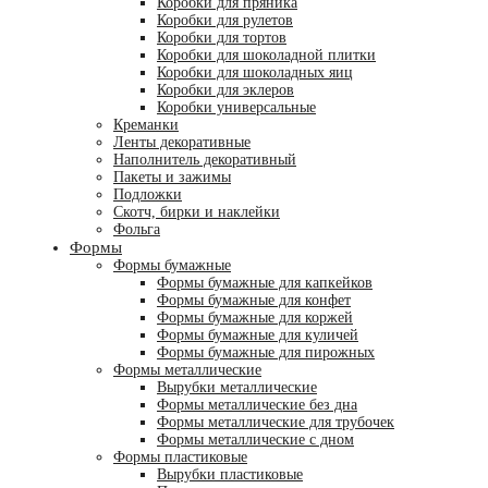
Коробки для пряника
Коробки для рулетов
Коробки для тортов
Коробки для шоколадной плитки
Коробки для шоколадных яиц
Коробки для эклеров
Коробки универсальные
Креманки
Ленты декоративные
Наполнитель декоративный
Пакеты и зажимы
Подложки
Скотч, бирки и наклейки
Фольга
Формы
Формы бумажные
Формы бумажные для капкейков
Формы бумажные для конфет
Формы бумажные для коржей
Формы бумажные для куличей
Формы бумажные для пирожных
Формы металлические
Вырубки металлические
Формы металлические без дна
Формы металлические для трубочек
Формы металлические с дном
Формы пластиковые
Вырубки пластиковые