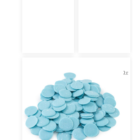
Глазурь темная в
дисках Профи, от 150 г
до 1 кг
50,00
₽
–
491,00
₽
Выберите...