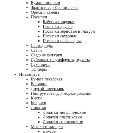
Бумага пищевая
Золото и серебро пищевое
Орехи и семена
Посыпки
Блёстки пищевые
Посыпки другие
Посыпки зерновые в глазури
Посыпки сахарные
Посыпки шоколадные
Светодиоды
Свечи
Сладкие фигурки
Сублиматы, сухофрукты, цукаты
Сухоцветы
Топперы
Инвентарь
Бумага пекарская
Венчики
Другой инвентарь
Инструменты для моделирования
Кисти
Коврики
Лопатки
Лопатки металлические
Лопатки пластиковые
Лопатки силиконовые
Мешки и насадки
Другое