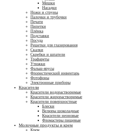
Мешки
Насадки
Ножи и струны
Палочки и трубочки
Печати
Пипетки
Плёнка
Подставки
Посуда
Решетки для глазирования
Скалки
Скребки и шпатели
Трафареты
Утюжки
Фальш-ярусы
Флористичес­кий инвентарь
Фотофоны
Электронные приборы
Красители
Красители водорастворимые
Красители жирорастворимые
Красители поверхностные
Блески
Велюры шоколадные
Красители неоновые
Фломастеры пищевые
Молочные продукты и крем
Крем