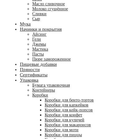
Масло сливочное
Молоко сгущённое
Сливки
Сыр
Мука
Начинки и покрытия
Айсинг
Гели
Джемы
Мастика
Пасты
Пюре замороженное
Пищевые добавки
Пряности
Сертификаты
Упаковка
Бумага упаковочная
Контейнеры
Коробки
Коробки для бенто-тортов
Коробки для капкейков
Коробки для кейк-попсов
Коробки для конфет
Коробки для куличей
Коробки для макаронсов
Коробки для моти
Коробки для пиццы