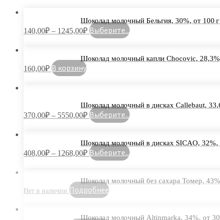
Шоколад молочный Бельгия, 30%, от 100 г 
Выберите...
140,00
₽
–
1245,00
₽
Шоколад молочный капли Chocovic, 28,3%,
В корзину
160,00
₽
Шоколад молочный в дисках Callebaut, 33,6
Выберите...
370,00
₽
–
5550,00
₽
Шоколад молочный в дисках SICAO, 32%, о
Выберите...
408,00
₽
–
1268,00
₽
Шоколад молочный без сахара Томер, 43%,
Подробнее
Шоколад молочный Altinmarka, 34%, от 300