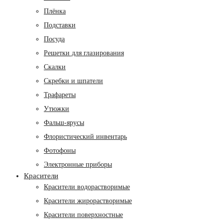
Плёнка
Подставки
Посуда
Решетки для глазирования
Скалки
Скребки и шпатели
Трафареты
Утюжки
Фальш-ярусы
Флористичес­кий инвентарь
Фотофоны
Электронные приборы
Красители
Красители водорастворимые
Красители жирорастворимые
Красители поверхностные