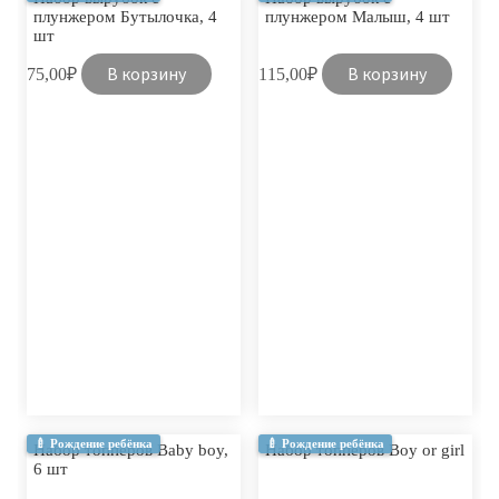
плунжером Бутылочка, 4
плунжером Малыш, 4 шт
шт
В корзину
В корзину
75,00
₽
115,00
₽
🍼 Рождение ребёнка
🍼 Рождение ребёнка
Набор топперов Baby boy,
Набор топперов Boy or girl
6 шт