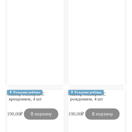
🍼 Рождение ребёнка
🍼 Рождение ребёнка
Набор топперов С
Набор топперов С
крещением, 4 шт
рождением, 4 шт
В корзину
В корзину
190,00
₽
190,00
₽