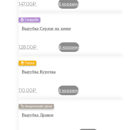
В корзину
147,00
₽
💍 Свадьба
Вырубка Сердце на замке
В корзину
128,00
₽
🐣 Пасха
Вырубка Курочка
В корзину
110,00
₽
🏷 Акционная цена
Вырубка Дракон