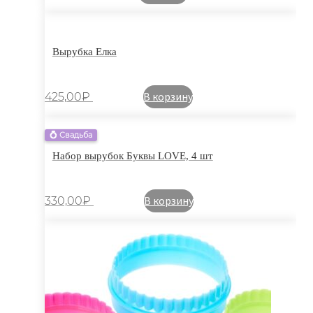
Вырубка Елка
В корзину
425,00
₽
💍 Свадьба
Набор вырубок Буквы LOVE, 4 шт
В корзину
330,00
₽