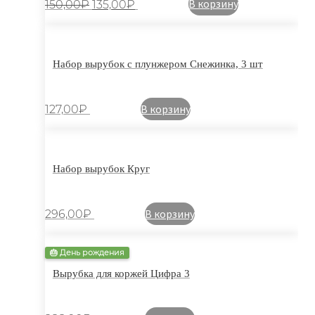
В корзину
150,00
₽
135,00
₽
Набор вырубок с плунжером Снежинка, 3 шт
В корзину
127,00
₽
Набор вырубок Круг
В корзину
296,00
₽
🎂 День рождения
Вырубка для коржей Цифра 3