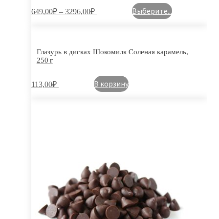
Выберите...
649,00
₽
–
3296,00
₽
Глазурь в дисках Шокомилк Соленая карамель,
250 г
В корзину
113,00
₽