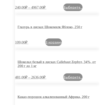
Выберите...
240,00
₽
–
4967,00
₽
Глазурь в дисках Шокомилк Яблоко, 250 г
В корзину
109,00
₽
Шоколад белый в дисках Callebaut Zephyr, 34%, от
200 г до 1 кг
Выберите...
481,00
₽
–
2636,00
₽
Какао-порошок алкализованный Африка, 200 г