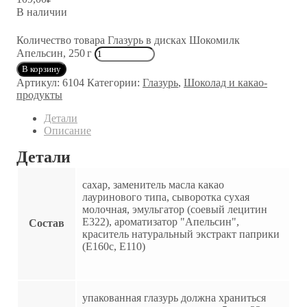
В наличии
Количество товара Глазурь в дисках Шокомилк
Апельсин, 250 г
В корзину
Артикул:
6104
Категории:
Глазурь
,
Шоколад и какао-
продукты
Детали
Описание
Детали
сахар, заменитель масла какао
лауринового типа, сыворотка сухая
молочная, эмульгатор (соевый лецитин
Е322), ароматизатор "Апельсин",
Состав
краситель натуральный экстракт паприки
(Е160с, Е110)
упакованная глазурь должна храниться