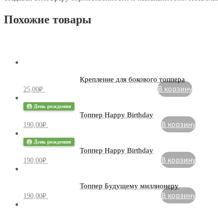
Похожие товары
Крепление для бокового топпера
В корзину
25,00
₽
🎂 День рождения
Топпер Happy Birthday
В корзину
190,00
₽
🎂 День рождения
Топпер Happy Birthday
В корзину
190,00
₽
Топпер Будущему миллионеру
В корзину
190,00
₽