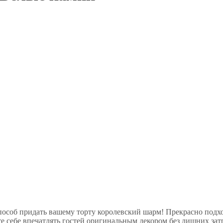
пособ придать вашему торту королевский шарм! Прекрасно подх
е себе впечатлять гостей оригинальным декором без лишних зат