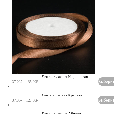
Лента атласная Коричневая
Выберите
37,00
₽
–
135,00
₽
Лента атласная Красная
Выберите
37,00
₽
–
127,00
₽
Лента атласная Айвори