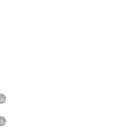
...
...