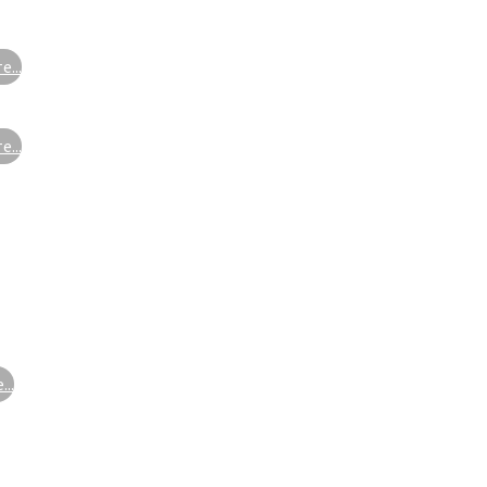
...
...
..