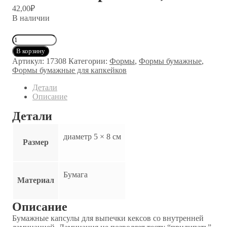
42,00
₽
В наличии
Количество
товара
В корзину
Набор
Артикул:
17308
Категории:
Формы
,
Формы бумажные
,
капсул
Формы бумажные для капкейков
бумажных
Тюльпан
Детали
сиреневый,
Описание
10
шт
Детали
диаметр 5 × 8 см
Размер
Бумага
Материал
Описание
Бумажные капсулы для выпечки кексов со внутренней