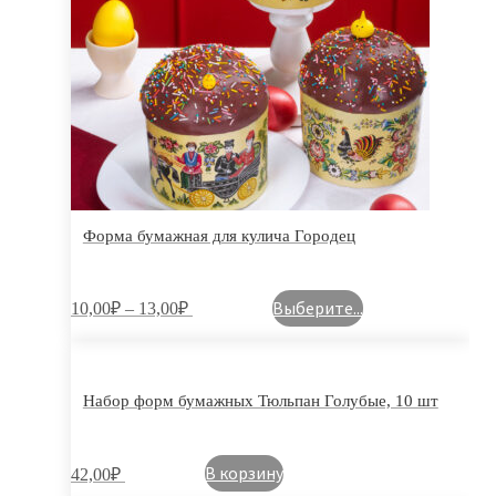
Форма бумажная для кулича Городец
Выберите...
10,00
₽
–
13,00
₽
Набор форм бумажных Тюльпан Голубые, 10 шт
В корзину
42,00
₽