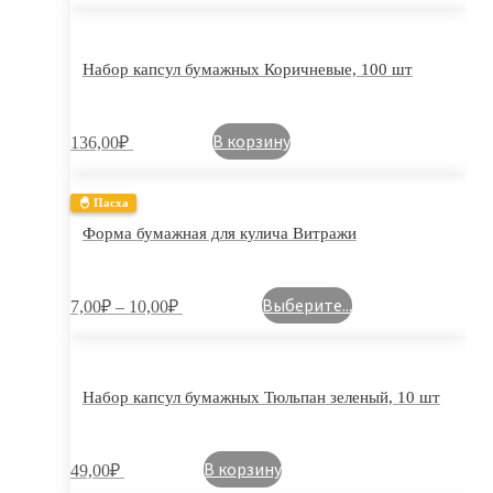
Набор капсул бумажных Коричневые, 100 шт
В корзину
136,00
₽
🐣 Пасха
Форма бумажная для кулича Витражи
Выберите...
7,00
₽
–
10,00
₽
Набор капсул бумажных Тюльпан зеленый, 10 шт
В корзину
49,00
₽