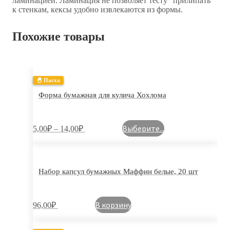
ламинацией. Ламинация не позволяет тесту “прилипать”
к стенкам, кексы удобно извлекаются из формы.
Похожие товары
🐣 Пасха
Форма бумажная для кулича Хохлома
Выберите...
5,00
₽
–
14,00
₽
Набор капсул бумажных Маффин белые, 20 шт
В корзину
96,00
₽