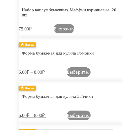
Набор капсул бумажных Маффин коричневые, 20
шт
В корзину
75,00
₽
🐣 Пасха
Форма бумажная для кулича Ромбики
Выберите...
6,00
₽
–
8,00
₽
🐣 Пасха
Форма бумажная для кулича Зайчики
Выберите...
6,00
₽
–
8,00
₽