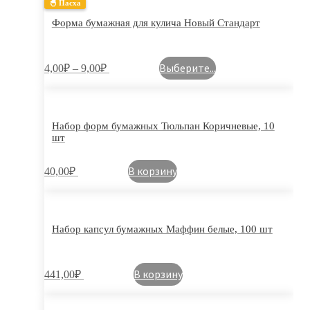
🐣 Пасха
Форма бумажная для кулича Новый Стандарт
Выберите...
4,00
₽
–
9,00
₽
Набор форм бумажных Тюльпан Коричневые, 10
шт
В корзину
40,00
₽
Набор капсул бумажных Маффин белые, 100 шт
В корзину
441,00
₽