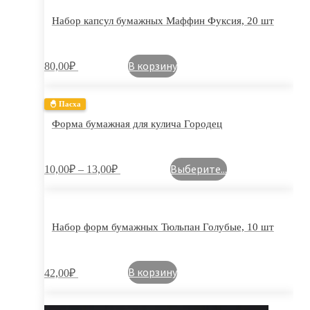
Набор капсул бумажных Маффин Фуксия, 20 шт
В корзину
80,00
₽
🐣 Пасха
Форма бумажная для кулича Городец
Выберите...
10,00
₽
–
13,00
₽
Набор форм бумажных Тюльпан Голубые, 10 шт
В корзину
42,00
₽