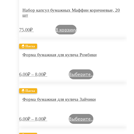
Набор капсул бумажных Маффин коричневые, 20
шт
В корзину
75,00
₽
🐣 Пасха
Форма бумажная для кулича Ромбики
Выберите...
6,00
₽
–
8,00
₽
🐣 Пасха
Форма бумажная для кулича Зайчики
Выберите...
6,00
₽
–
8,00
₽