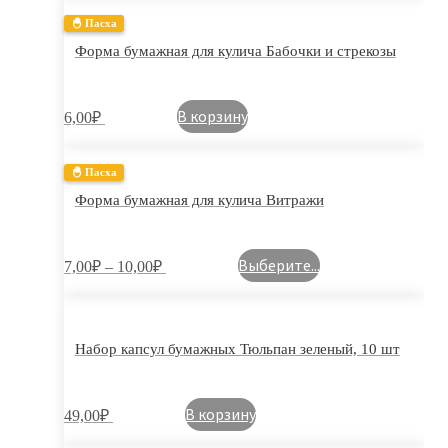
🐣 Пасха
Форма бумажная для кулича Бабочки и стрекозы
В корзину
6,00
₽
🐣 Пасха
Форма бумажная для кулича Витражи
Выберите...
7,00
₽
–
10,00
₽
Набор капсул бумажных Тюльпан зеленый, 10 шт
В корзину
49,00
₽