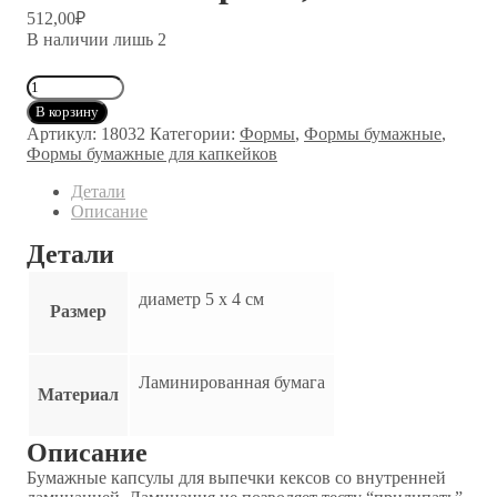
512,00
₽
В наличии лишь 2
Количество
товара
В корзину
Набор
Артикул:
18032
Категории:
Формы
,
Формы бумажные
,
капсул
Формы бумажные для капкейков
бумажных
Polca
Детали
Dot
Описание
черные,
100
Детали
шт
диаметр 5 х 4 см
Размер
Ламинированная бумага
Материал
Описание
Бумажные капсулы для выпечки кексов со внутренней