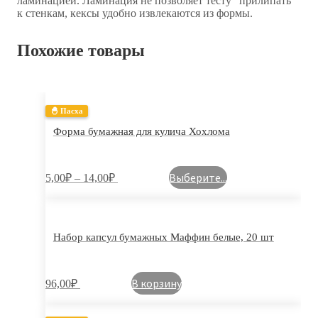
ламинацией. Ламинация не позволяет тесту “прилипать”
к стенкам, кексы удобно извлекаются из формы.
Похожие товары
🐣 Пасха
Форма бумажная для кулича Хохлома
Выберите...
5,00
₽
–
14,00
₽
Набор капсул бумажных Маффин белые, 20 шт
В корзину
96,00
₽