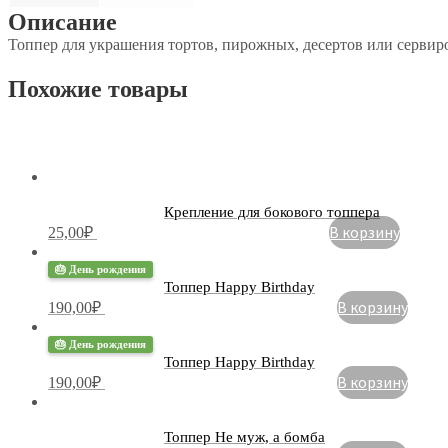
Описание
Топпер для украшения тортов, пирожных, десертов или сервир
Похожие товары
Крепление для бокового топпера
В корзину
25,00
₽
🎂 День рождения
Топпер Happy Birthday
В корзину
190,00
₽
🎂 День рождения
Топпер Happy Birthday
В корзину
190,00
₽
Топпер Не муж, а бомба