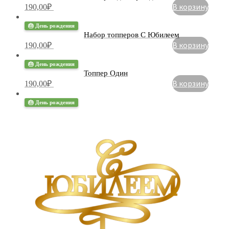
В корзину
190,00
₽
🎂 День рождения
Набор топперов С Юбилеем
В корзину
190,00
₽
🎂 День рождения
Топпер Один
В корзину
190,00
₽
🎂 День рождения