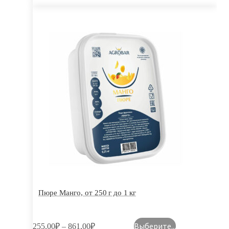
Пюре Манго, от 250 г до 1 кг
Выберите...
255,00
₽
–
861,00
₽