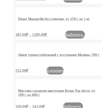
Пюре Маракуйя без семечки, от 250 г до 1 кг
Выберите...
383,00
₽
–
1289,00
₽
Джем термостабильный с кусочками Малина, 500 г
В корзину
252,00
₽
Мастика сахарная цветочная Белая Top decor, от
100 г до 600 г
Выберите...
109,00
₽
–
343,00
₽