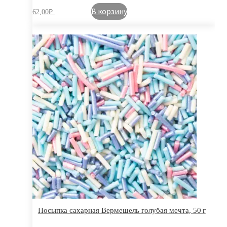
В корзину
62,00
₽
Посыпка сахарная Вермешель голубая мечта, 50 г