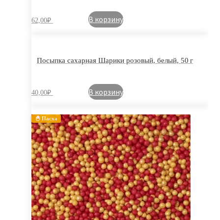
В корзину
62,00
₽
Посыпка сахарная Шарики розовый, белый, 50 г
В корзину
40,00
₽
🐣 Пасха