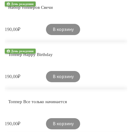
🎂 День рождения
Набор топперов Свечи
В корзину
190,00
₽
🎂 День рождения
Топпер Happy Birthday
В корзину
190,00
₽
Топпер Все только начинается
В корзину
190,00
₽