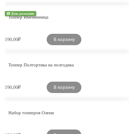
🎂 День рождения
Топпер Именинница
В корзину
190,00
₽
Топпер Полтортика на полгодика
В корзину
190,00
₽
Набор топперов Олени