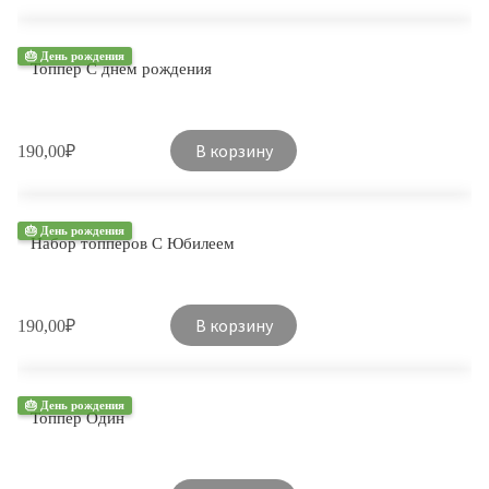
🎂 День рождения
Топпер С днем рождения
В корзину
190,00
₽
🎂 День рождения
Набор топперов С Юбилеем
В корзину
190,00
₽
🎂 День рождения
Топпер Один