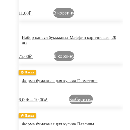
В корзину
11,00
₽
Набор капсул бумажных Маффин коричневые, 20
шт
В корзину
75,00
₽
🐣 Пасха
Форма бумажная для кулича Геометрия
Выберите...
6,00
₽
–
10,00
₽
🐣 Пасха
Форма бумажная для кулича Павлины