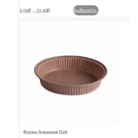
Выберите...
6,00
₽
–
10,40
₽
Форма бумажная Пай