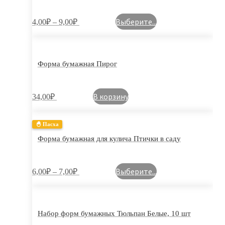
Выберите...
4,00
₽
–
9,00
₽
Форма бумажная Пирог
В корзину
34,00
₽
🐣 Пасха
Форма бумажная для кулича Птички в саду
Выберите...
6,00
₽
–
7,00
₽
Набор форм бумажных Тюльпан Белые, 10 шт