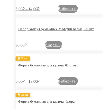
Выберите...
5,00
₽
–
14,00
₽
Набор капсул бумажных Маффин белые, 20 шт
В корзину
96,00
₽
🐣 Пасха
Форма бумажная для кулича Жостово
Выберите...
6,00
₽
–
13,00
₽
🐣 Пасха
Форма бумажная для кулича Флора