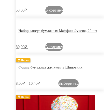
В корзину
53,00
₽
Набор капсул бумажных Маффин Фуксия, 20 шт
В корзину
80,00
₽
🐣 Пасха
Форма бумажная для кулича Шиповник
Выберите...
8,00
₽
–
10,40
₽
🐣 Пасха