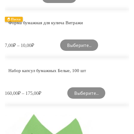
🐣 Пасха
Форма бумажная для кулича Витражи
Выберите...
7,00
₽
–
10,00
₽
Набор капсул бумажных Белые, 100 шт
Выберите...
160,00
₽
–
175,00
₽