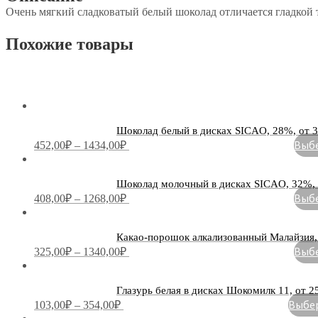
Очень мягкий сладковатый белый шоколад отличается гладкой
Похожие товары
Шоколад белый в дисках SICAO, 28%, от 30
Выбе
452,00
₽
–
1434,00
₽
Шоколад молочный в дисках SICAO, 32%, о
Выбе
408,00
₽
–
1268,00
₽
Какао-порошок алкализованный Малайзия, о
Выбе
325,00
₽
–
1340,00
₽
Глазурь белая в дисках Шокомилк 11, от 25
Выбер
103,00
₽
–
354,00
₽