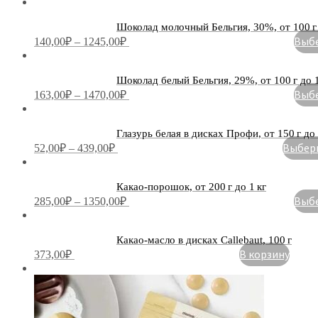
Шоколад молочный Бельгия, 30%, от 100 г 
Выбе
140,00
₽
–
1245,00
₽
Шоколад белый Бельгия, 29%, от 100 г до 1
Выбе
163,00
₽
–
1470,00
₽
Глазурь белая в дисках Профи, от 150 г до 
Выбери
52,00
₽
–
439,00
₽
Какао-порошок, от 200 г до 1 кг
Выбе
285,00
₽
–
1350,00
₽
Какао-масло в дисках Callebaut, 100 г
В корзину
373,00
₽