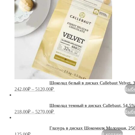
Шоколад белый в дисках Callebaut Velvet, 3
Выбе
242,00
₽
–
5120,00
₽
Шоколад темный в дисках Callebaut, 54,5%, 
Выбе
218,00
₽
–
5270,00
₽
Глазурь в дисках Шокомилк Молочная, 250
В корзину
125,00
₽