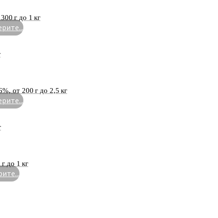
00 г до 1 кг
рите...
г
%, от 200 г до 2,5 кг
рите...
г
г до 1 кг
ите...