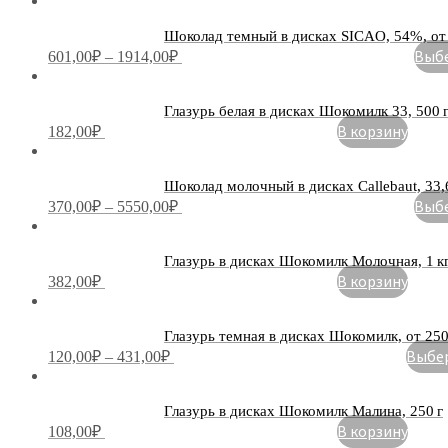
Шоколад темный в дисках SICAO, 54%, от 3
Выбе
601,00
₽
–
1914,00
₽
Глазурь белая в дисках Шокомилк 33, 500 
В корзину
182,00
₽
Шоколад молочный в дисках Callebaut, 33,6
Выбе
370,00
₽
–
5550,00
₽
Глазурь в дисках Шокомилк Молочная, 1 к
В корзину
382,00
₽
Глазурь темная в дисках Шокомилк, от 250 
Выбер
120,00
₽
–
431,00
₽
Глазурь в дисках Шокомилк Малина, 250 г
В корзину
108,00
₽