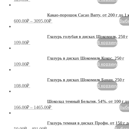
Какао-порошок Cacao Barry, от 200 г до 1 
Выбе
600,00
₽
–
3095,00
₽
Глазурь голубая в дисках Шокомилк, 250 г
В корзину
109,00
₽
Глазурь в дисках Шокомилк Кокос, 250 г
В корзину
109,00
₽
Глазурь в дисках Шокомилк Банан, 250 г
В корзину
108,00
₽
Шоколад темный Бельгия, 54%, от 100 г до
Выбе
166,00
₽
–
1465,00
₽
Глазурь темная в дисках Профи, от 150 г д
Выбери
50,00
₽
–
491,00
₽