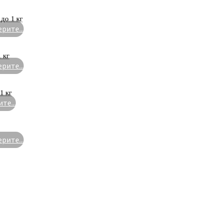
до 1 кг
рите...
 кг
рите...
1 кг
те...
рите...