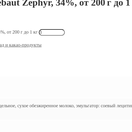
aut Zephyr, 34%, от 200 г до 1
%, от 200 г до 1 кг
д и какао-продукты
 цельное, сухое обезжиренное молоко, эмульгатор: соевый лецити