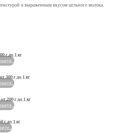
 текстурой и выраженным вкусом цельного молока.
0 г до 1 кг
рите...
т 300 г до 1 кг
рите...
т 200 г до 1 кг
рите...
0 г до 1 кг
ите...