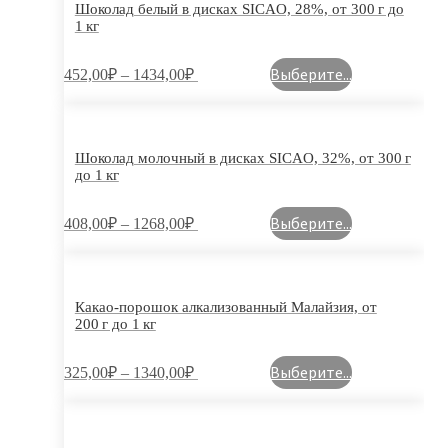
Шоколад белый в дисках SICAO, 28%, от 300 г до
1 кг
Выберите...
452,00
₽
–
1434,00
₽
Шоколад молочный в дисках SICAO, 32%, от 300 г
до 1 кг
Выберите...
408,00
₽
–
1268,00
₽
Какао-порошок алкализованный Малайзия, от
200 г до 1 кг
Выберите...
325,00
₽
–
1340,00
₽