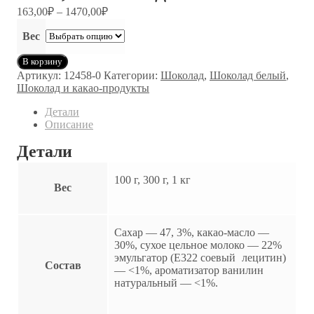
163,00
₽
–
1470,00
₽
Вес
Количество
В корзину
товара
Артикул:
12458-0
Категории:
Шоколад
,
Шоколад белый
,
Шоколад
Шоколад и какао-продукты
белый
Бельгия,
Детали
29%,
Описание
от
100 г
Детали
до
1 кг
100 г, 300 г, 1 кг
Вес
Сахар — 47, 3%, какао-масло —
30%, сухое цельное молоко — 22%
эмульгатор (Е322 соевый лецитин)
Состав
— <1%, ароматизатор ванилин
натуральный — <1%.