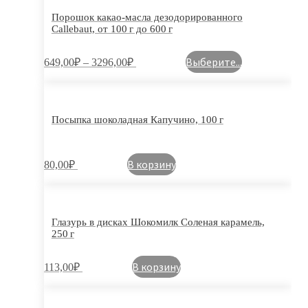
Порошок какао-масла дезодорированного
Callebaut, от 100 г до 600 г
Выберите...
649,00
₽
–
3296,00
₽
Посыпка шоколадная Капучино, 100 г
В корзину
80,00
₽
Глазурь в дисках Шокомилк Соленая карамель,
250 г
В корзину
113,00
₽