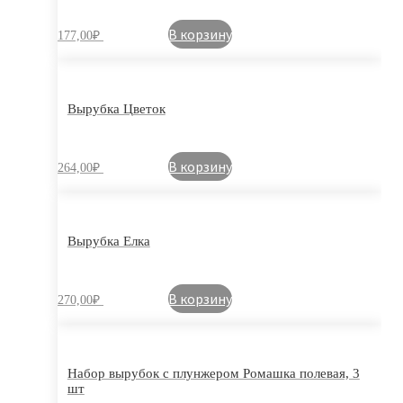
В корзину
177,00
₽
Вырубка Цветок
В корзину
264,00
₽
Вырубка Елка
В корзину
270,00
₽
Набор вырубок с плунжером Ромашка полевая, 3
шт