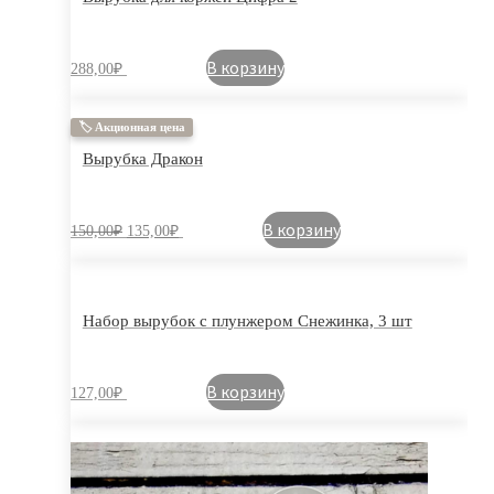
В корзину
288,00
₽
🏷 Акционная цена
Вырубка Дракон
В корзину
150,00
₽
135,00
₽
Набор вырубок с плунжером Снежинка, 3 шт
В корзину
127,00
₽