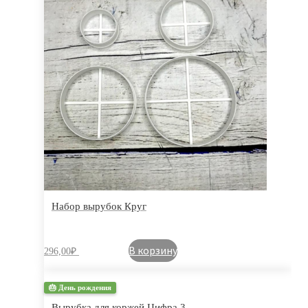
Набор вырубок Круг
В корзину
296,00
₽
🎂 День рождения
Вырубка для коржей Цифра 3