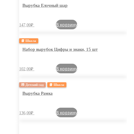
Вырубка Елочный шар
В корзину
147,00
₽
📗 Школа
Набор вырубок Цифры и знаки, 15 шт
В корзину
102,00
₽
🧸 Детский сад
📗 Школа
Вырубка Рамка
В корзину
136,00
₽