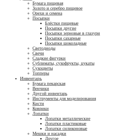
Бумага пищевая
Золото и серебро пищевое
Орехи и семена
Посыпки
Блёстки пищевые
Посыпки другие
Посыпки зерновые в глазури
Посыпки сахарные
Посыпки шоколадные
Светодиоды
Свечи
Сладкие фигурки
Сублиматы, сухофрукты, цукаты
Сухоцветы
Топперы
Инвентарь
Бумага пекарская
Венчики
Другой инвентарь
Инструменты для моделирования
Кисти
Коврики
Лопатки
Лопатки металлические
Лопатки пластиковые
Лопатки силиконовые
Мешки и насадки
Другое