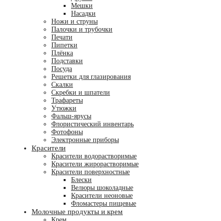
Мешки
Насадки
Ножи и струны
Палочки и трубочки
Печати
Пипетки
Плёнка
Подставки
Посуда
Решетки для глазирования
Скалки
Скребки и шпатели
Трафареты
Утюжки
Фальш-ярусы
Флористичес­кий инвентарь
Фотофоны
Электронные приборы
Красители
Красители водорастворимые
Красители жирорастворимые
Красители поверхностные
Блески
Велюры шоколадные
Красители неоновые
Фломастеры пищевые
Молочные продукты и крем
Крем