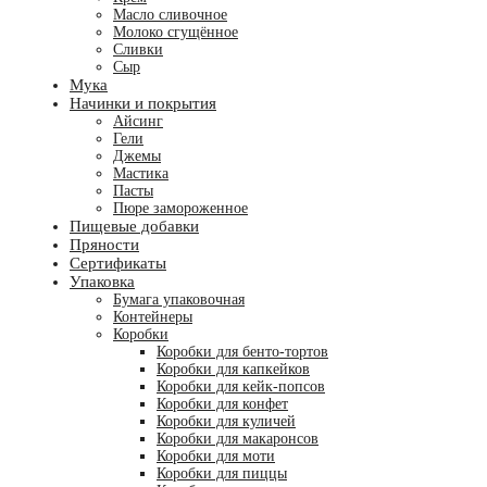
Масло сливочное
Молоко сгущённое
Сливки
Сыр
Мука
Начинки и покрытия
Айсинг
Гели
Джемы
Мастика
Пасты
Пюре замороженное
Пищевые добавки
Пряности
Сертификаты
Упаковка
Бумага упаковочная
Контейнеры
Коробки
Коробки для бенто-тортов
Коробки для капкейков
Коробки для кейк-попсов
Коробки для конфет
Коробки для куличей
Коробки для макаронсов
Коробки для моти
Коробки для пиццы