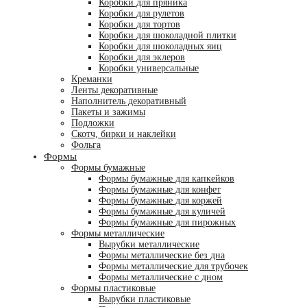
Коробки для пряника
Коробки для рулетов
Коробки для тортов
Коробки для шоколадной плитки
Коробки для шоколадных яиц
Коробки для эклеров
Коробки универсальные
Креманки
Ленты декоративные
Наполнитель декоративный
Пакеты и зажимы
Подложки
Скотч, бирки и наклейки
Фольга
Формы
Формы бумажные
Формы бумажные для капкейков
Формы бумажные для конфет
Формы бумажные для коржей
Формы бумажные для куличей
Формы бумажные для пирожных
Формы металлические
Вырубки металлические
Формы металлические без дна
Формы металлические для трубочек
Формы металлические с дном
Формы пластиковые
Вырубки пластиковые