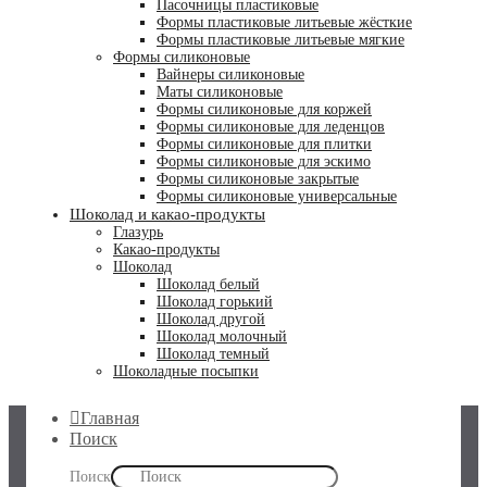
Пасочницы пластиковые
Формы пластиковые литьевые жёсткие
Формы пластиковые литьевые мягкие
Формы силиконовые
Вайнеры силиконовые
Маты силиконовые
Формы силиконовые для коржей
Формы силиконовые для леденцов
Формы силиконовые для плитки
Формы силиконовые для эскимо
Формы силиконовые закрытые
Формы силиконовые универсальные
Шоколад и какао-продукты
Глазурь
Какао-продукты
Шоколад
Шоколад белый
Шоколад горький
Шоколад другой
Шоколад молочный
Шоколад темный
Шоколадные посыпки
Главная
Поиск
Поиск