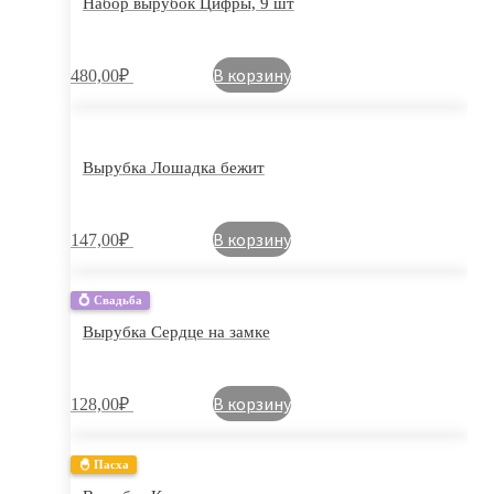
Набор вырубок Цифры, 9 шт
В корзину
480,00
₽
Вырубка Лошадка бежит
В корзину
147,00
₽
💍 Свадьба
Вырубка Сердце на замке
В корзину
128,00
₽
🐣 Пасха