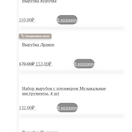
Вырубка Курочка
В корзину
110,00
₽
🏷 Акционная цена
Вырубка Дракон
В корзину
170,00
₽
153,00
₽
Набор вырубок с плунжером Музыкальные
инструменты, 4 шт
В корзину
132,00
₽