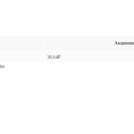
Акционн
38,64
₽
ка