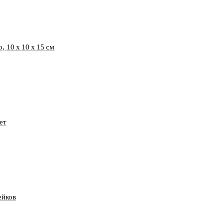
, 10 х 10 х 15 см
ет
ейков