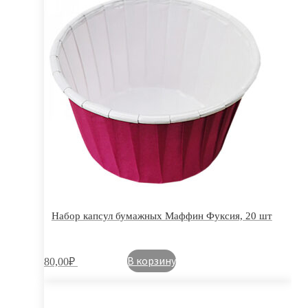
Набор капсул бумажных Маффин Фуксия, 20 шт
В корзину
80,00
₽