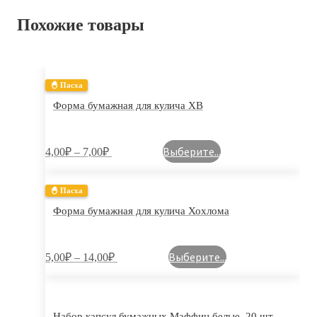
Похожие товары
🐣 Пасха
Форма бумажная для кулича ХВ
Выберите...
4,00
₽
–
7,00
₽
🐣 Пасха
Форма бумажная для кулича Хохлома
Выберите...
5,00
₽
–
14,00
₽
Набор капсул бумажных Маффин белые, 20 шт