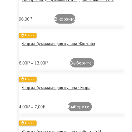
В корзину
96,00
₽
🐣 Пасха
Форма бумажная для кулича Жостово
Выберите...
6,00
₽
–
13,00
₽
🐣 Пасха
Форма бумажная для кулича Флора
Выберите...
4,00
₽
–
7,00
₽
🐣 Пасха
Форма бумажная для кулича Зайчата ХВ