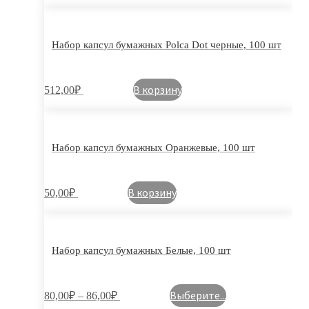
Набор капсул бумажных Polca Dot черные, 100 шт
В корзину
512,00
₽
Набор капсул бумажных Оранжевые, 100 шт
В корзину
50,00
₽
Набор капсул бумажных Белые, 100 шт
Выберите...
80,00
₽
–
86,00
₽